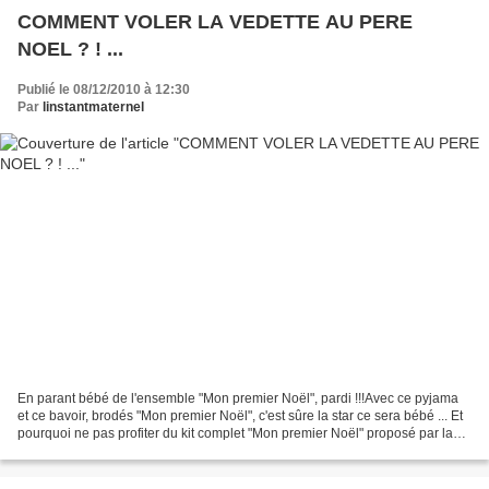
COMMENT VOLER LA VEDETTE AU PERE
NOEL ? ! ...
Publié le 08/12/2010 à 12:30
Par
linstantmaternel
En parant bébé de l'ensemble "Mon premier Noël", pardi !!!Avec ce pyjama
et ce bavoir, brodés "Mon premier Noël", c'est sûre la star ce sera bébé ... Et
pourquoi ne pas profiter du kit complet "Mon premier Noël" proposé par la
boutique Comptez en mois...