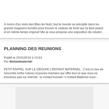
A moins d'un mois des fêtes de Noël, tout le monde se précipite dans les
grands magasins bondés pour trouver le cadeau de Noël qui va faire plaisir
et en même temps original! Moi je vous propose une exposition de créatrices
dans le 11eme arrondissement...
PLANNING DES REUNIONS
Publié le 25/11/2010 à 13:03
Par
linstantmaternel
PETIT RAPPEL SUR LE GROUPE L'INSTANT MATERNEL : C'est un lieu de
rencontre entre f utures et jeunes mamans qui offre tout ce que vous ne
trouverez pas sur internet : le contact humain ! L'instant Maternel vous
propose des réunions mensuelles , gratuites...