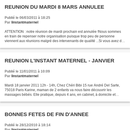
REUNION DU MARDI 8 MARS ANNULEE
Publié le 06/03/2011 à 18:25
Par
linstantmaternel
ATTENTION : notre réunion de mardi prochain est annulée !Nous sommes
en train de repenser notre organisation puisque trop peu de personne
viennent aux réunions malgré des intervenants de qualité ...Si vous avez des
suggestions : idées, envies, remarques,...
REUNION L'INSTANT MATERNEL - JANVIER
Publié le 11/01/2011 à 10:09
Par
linstantmaternel
Mardi 18 janvier 2011 12h - 14h, Chez Chéri Bibi 15 rue André Del Sarte,
75018 Paris Karine, maman de 2 enfants va nous faire découvrir les
massages bébés. Elle pratique, depuis 4 ans, en cabinet, à domicile et
intervient chez une sage-femme ainsi que...
BONNES FETES DE FIN D'ANNEE
Publié le 28/12/2010 à 18:14
Par
linstantmaternel