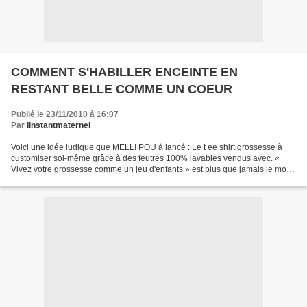
COMMENT S'HABILLER ENCEINTE EN
RESTANT BELLE COMME UN COEUR
Publié le 23/11/2010 à 16:07
Par
linstantmaternel
Voici une idée ludique que MELLI POU à lancé : Le t ee shirt grossesse à
customiser soi-même grâce à des feutres 100% lavables vendus avec. «
Vivez votre grossesse comme un jeu d'enfants » est plus que jamais le mot
d'ordre de la marque. Ce nouveau produit...